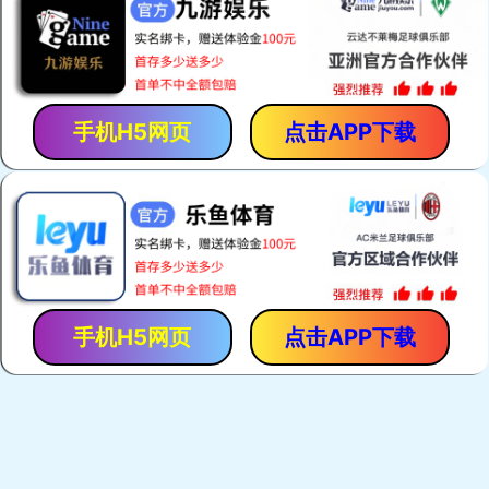
呼吸保护
本公司产品共有十个系列，100多个品种，主要有呼吸保护
系列、抢险救援系列、个人装备系列、灭火系列、救生系
了解详情
列、堵漏系列等
躯体防护
呼吸保护
了解详情