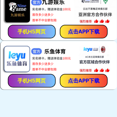
呼吸保护
本公司产品共有十个系列，100多个品种，主要有呼吸保护
系列、抢险救援系列、个人装备系列、灭火系列、救生系
了解详情
列、堵漏系列等
躯体防护
呼吸保护
了解详情