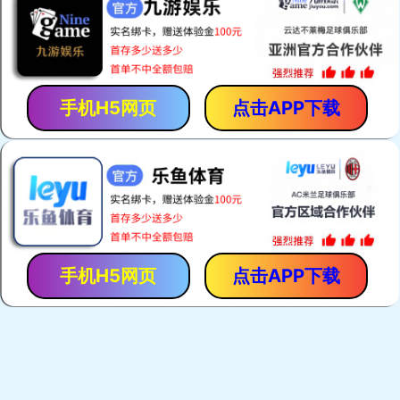
呼吸保护
本公司产品共有十个系列，100多个品种，主要有呼吸保护
系列、抢险救援系列、个人装备系列、灭火系列、救生系
了解详情
列、堵漏系列等
躯体防护
呼吸保护
了解详情