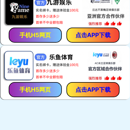
呼吸保护
本公司产品共有十个系列，100多个品种，主要有呼吸保护
系列、抢险救援系列、个人装备系列、灭火系列、救生系
了解详情
列、堵漏系列等
躯体防护
呼吸保护
了解详情