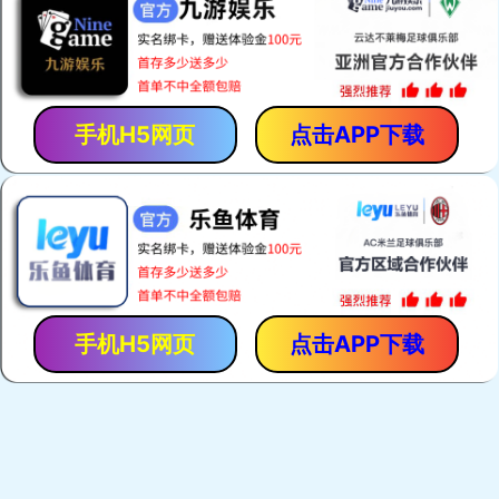
呼吸保护
本公司产品共有十个系列，100多个品种，主要有呼吸保护
系列、抢险救援系列、个人装备系列、灭火系列、救生系
了解详情
列、堵漏系列等
躯体防护
呼吸保护
了解详情